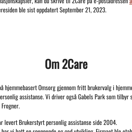
masjonskapsler, kan du skrive til 2Care på e-postadressen
a
eresiden ble sist oppdatert September 21, 2023.
Om 2Care
 på hjemmebasert Omsorg gjennom fritt brukervalg i hjemm
ersonlig assistanse. Vi driver også Gabels Park som tilbyr 
å Frogner.
r levert Brukerstyrt personlig assistanse side 2004.
 har vi hatt en spennende og god utvikling. Firmaet ble etab