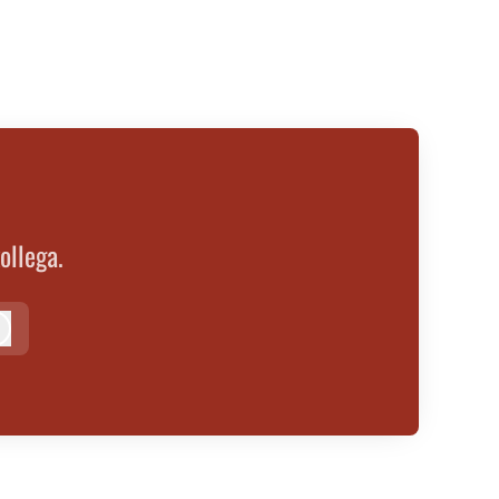
ollega.
ogg inn