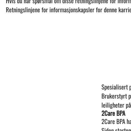
Hvis du har spørsmål om disse retningslinjene for infor
Retningslinjene for informasjonskapsler for denne karri
Spesialisert
Brukerstyrt p
leiligheter p
2Care BPA
2Care BPA ha
Siden starten