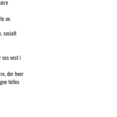
nære
lte av.
, sosialt
 oss vest i
re, der hver
egne felles