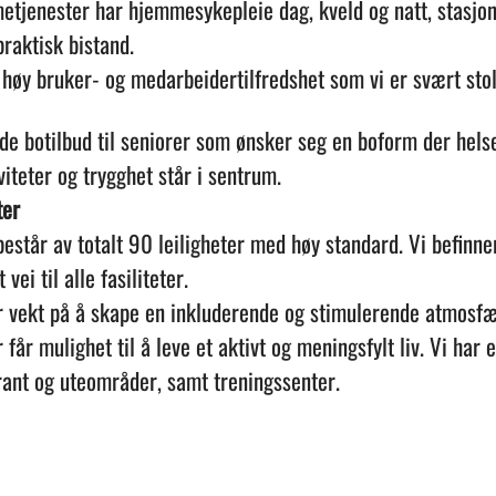
tjenester har hjemmesykepleie dag, kveld og natt, stasjo
praktisk bistand.
høy bruker- og medarbeidertilfredshet som vi er svært sto
de botilbud til seniorer som ønsker seg en boform der helse
iteter og trygghet står i sentrum.
ter
estår av totalt 90 leiligheter med høy standard. Vi befinner
vei til alle fasiliteter.
or vekt på å skape en inkluderende og stimulerende atmosfæ
 får mulighet til å leve et aktivt og meningsfylt liv. Vi har 
urant og uteområder, samt treningssenter.