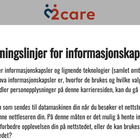
ningslinjer for informasjonskap
er informasjonskapsler og lignende teknologier (samlet om
hva informasjonskapsler er, hvorfor de brukes og hvilke val
ler personopplysninger på denne karrieresiden, kan du gå 
n som sendes til datamaskinen din når du besøker et nettste
nne nettleseren din. På denne måten er det mulig å hente i
orbedre opplevelsen din på nettstedet, eller de kan brukes t
edet?