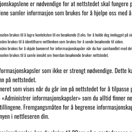
onskapslene er nødvendige for at nettstedet skal fungere p
ene samler informasjon som brukes for å hjelpe oss med å 
elen brukes til å lagre konteksten til en besøkende (f.eks. for å holde deg innlogget på si
len brukes til å identifisere nettlenken som brukes for å sende besøkende til siden.
slen brukes for å skjule banneret for informasjonskapsler når du har samhandlet med det
selen brukes til å samle innsikt om hvordan besøkende bruker nettstedet.
nformasjonskapsler som ikke er strengt nødvendige. Dette k
nn på nettstedet.
eret som vises når du går inn på nettstedet for å tilpasse 
n «Administrer informasjonskapsler» som du alltid finner ne
illingene. Fremgangsmåten for å begrense informasjonskapsle
yen i nettleseren din.