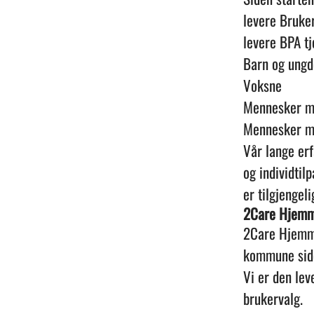
levere Bruker
levere BPA tj
Barn og ung
Voksne
Mennesker me
Mennesker me
Vår lange er
og individtil
er tilgjengel
2Care Hjemm
2Care Hjemme
kommune si
Vi er den lev
brukervalg.