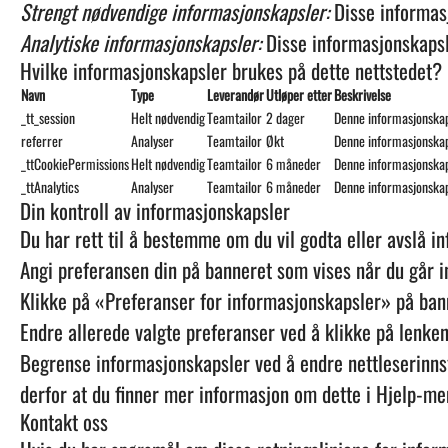
Strengt nødvendige informasjonskapsler:
Disse informasj
Analytiske informasjonskapsler:
Disse informasjonskapsl
Hvilke informasjonskapsler brukes på dette nettstedet?
Navn
Type
Leverandør
Utløper etter
Beskrivelse
_tt_session
Helt nødvendig
Teamtailor
2 dager
Denne informasjonskaps
referrer
Analyser
Teamtailor
Økt
Denne informasjonskaps
_ttCookiePermissions
Helt nødvendig
Teamtailor
6 måneder
Denne informasjonskap
_ttAnalytics
Analyser
Teamtailor
6 måneder
Denne informasjonskap
Din kontroll av informasjonskapsler
Du har rett til å bestemme om du vil godta eller avslå i
Angi preferansen din på banneret som vises når du går i
Klikke på «Preferanser for informasjonskapsler» på bann
Endre allerede valgte preferanser ved å klikke på lenke
Begrense informasjonskapsler ved å endre nettleserinnst
derfor at du finner mer informasjon om dette i Hjelp-men
Kontakt oss