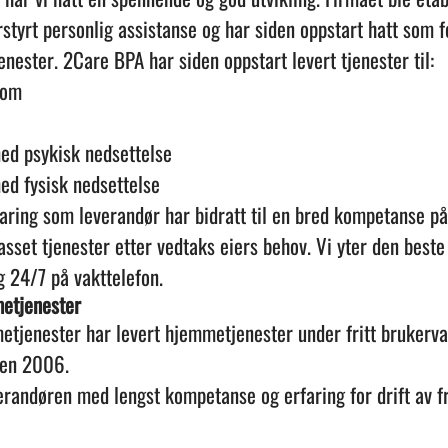
styrt personlig assistanse og har siden oppstart hatt som 
enester. 2Care BPA har siden oppstart levert tjenester til:
dom
d psykisk nedsettelse
d fysisk nedsettelse
faring som leverandør har bidratt til en bred kompetanse p
passet tjenester etter vedtaks eiers behov. Vi yter den beste
ig 24/7 på vakttelefon.
etjenester
tjenester har levert hjemmetjenester under fritt brukerval
den 2006.
erandøren med lengst kompetanse og erfaring for drift av fr