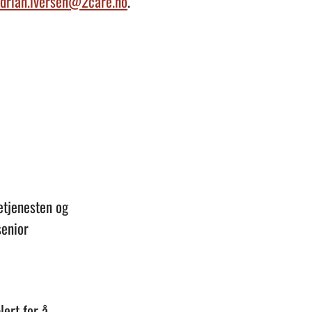
drian.iversen@2care.no
.
etjenesten og
senior
lert for å