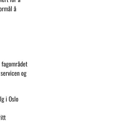
formål å
å fagområdet
 servicen og
g i Oslo
itt