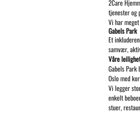
2Care Hjemme
tjenester og 
Vi har meget 
Gabels Park
Et inkluderen
samvær, aktiv
Våre leilighe
Gabels Park b
Oslo med kort 
Vi legger st
enkelt beboer
stuer, resta