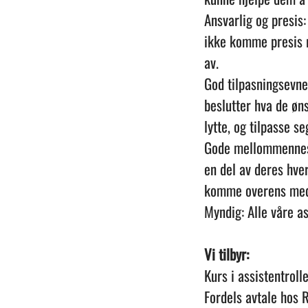
Ansvarlig og presis
ikke komme presis r
av.
God tilpasningsevne
beslutter hva de øn
lytte, og tilpasse s
Gode mellommennesk
en del av deres hve
komme overens med 
Myndig: Alle våre as
Vi tilbyr:
Kurs i assistentrolle
Fordels avtale hos R