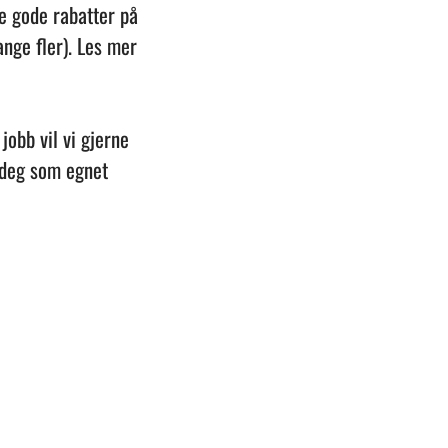
e gode rabatter på
nge fler). Les mer
obb vil vi gjerne
 deg som egnet