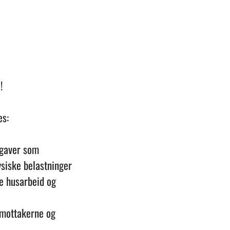
!
es:
pgaver som
ysiske belastninger
re husarbeid og
temottakerne og