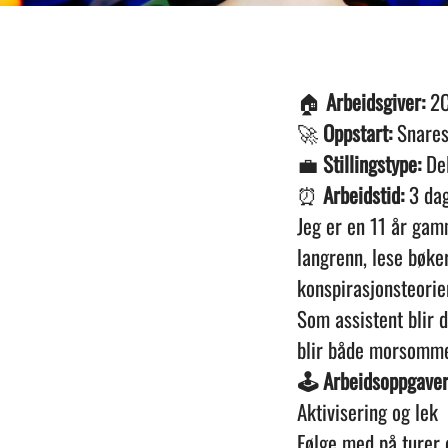
🏠
Arbeidsgiver:
2C
🚀
Oppstart:
Snares
💼
Stillingstype:
Del
⏰
Arbeidstid:
3 dag
Jeg er en 11 år gamm
langrenn, lese bøker
konspirasjonsteorie
Som assistent blir 
blir både morsomme
🕹️ Arbeidsoppgave
Aktivisering og lek
Følge med på turer