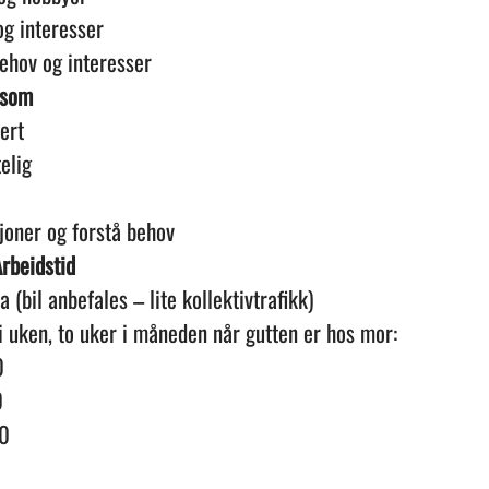
 og interesser
ehov og interesser
 som
ert
telig
sjoner og forstå behov
rbeidstid
(bil anbefales – lite kollektivtrafikk)
i uken, to uker i måneden når gutten er hos mor:
0
0
00