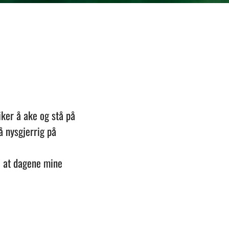
iker å ake og stå på
å nysgjerrig på
il at dagene mine