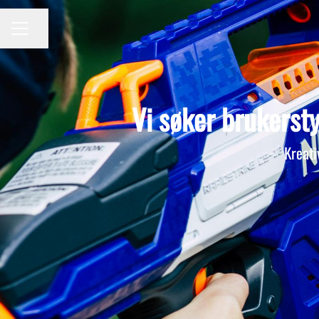
Del siden
KARRIEREMENY
Vi søker brukersty
Kreati