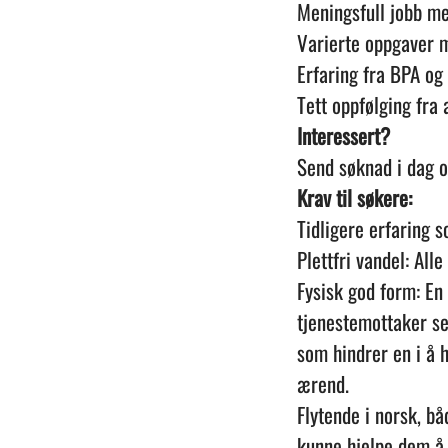
Meningsfull jobb me
Varierte oppgaver m
Erfaring fra BPA o
Tett oppfølging fra 
Interessert?
Send søknad i dag 
Krav til søkere:
Tidligere erfaring 
Plettfri vandel: All
Fysisk god form: En
tjenestemottaker sel
som hindrer en i å h
ærend.
Flytende i norsk, b
kunne hjelpe dem å 