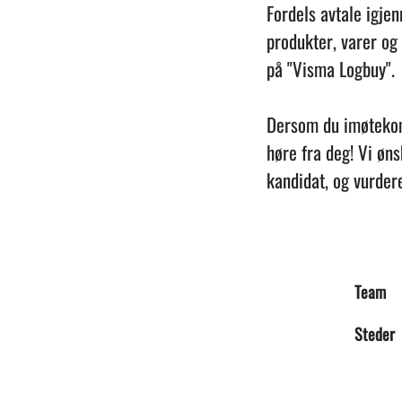
Fordels avtale igj
produkter, varer og
på "Visma Logbuy".
Dersom du imøtekomm
høre fra deg! Vi øn
kandidat, og vurdere
Team
Steder