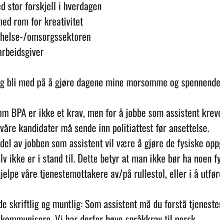
d stor forskjell i hverdagen
ed rom for kreativitet
g helse-/omsorgssektoren
arbeidsgiver
og bli med på å gjøre dagene mine morsomme og spennende
som BPA er ikke et krav, men for å jobbe som assistent krev
e våre kandidater må sende inn politiattest før ansettelse.
 del av jobben som assistent vil være å gjøre de fysiske op
v ikke er i stand til. Dette betyr at man ikke bør ha noen f
jelpe våre tjenestemottakere av/på rullestol, eller i å utfø
åde skriftlig og muntlig: Som assistent må du forstå tjenes
kommunisere. Vi har derfor høye språkkrav til norsk.