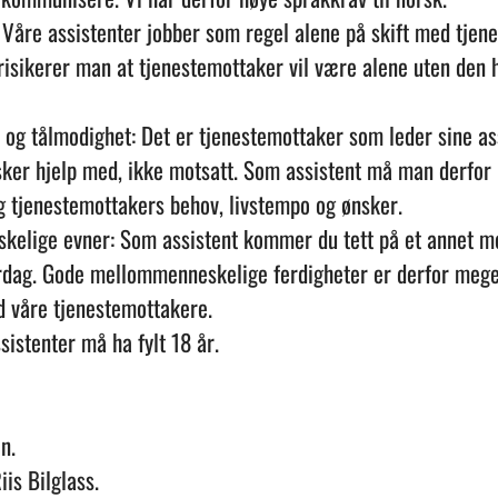
: Våre assistenter jobber som regel alene på skift med tjen
isikerer man at tjenestemottaker vil være alene uten den h
 og tålmodighet: Det er tjenestemottaker som leder sine as
sker hjelp med, ikke motsatt. Som assistent må man derfor 
eg tjenestemottakers behov, livstempo og ønsker.
elige evner: Som assistent kommer du tett på et annet m
rdag. Gode mellommenneskelige ferdigheter er derfor meget
våre tjenestemottakere.
sistenter må ha fylt 18 år.
n.
iis Bilglass.